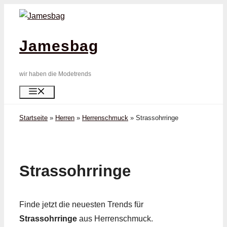
Zum
Inhalt
springen
Jamesbag
wir haben die Modetrends
Menü
Startseite
»
Herren
»
Herrenschmuck
»
Strass­ohrringe
Strass­ohrringe
Finde jetzt die neuesten Trends für
Strass­ohrringe
aus Herrenschmuck.