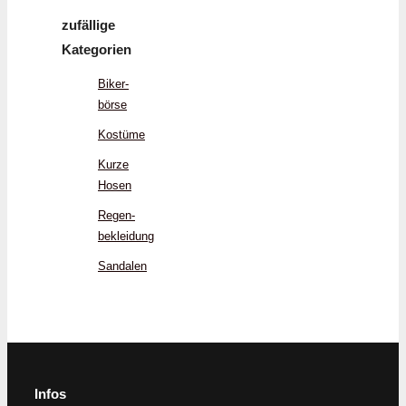
zufällige
Kategorien
Biker­
börse
Kostüme
Kurze
Hosen
Regen­
bekleidung
Sandalen
Infos