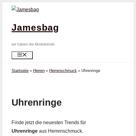
Zum
Inhalt
springen
Jamesbag
wir haben die Modetrends
Menü
Startseite
»
Herren
»
Herrenschmuck
»
Uhren­ringe
Uhren­ringe
Finde jetzt die neuesten Trends für
Uhren­ringe
aus Herrenschmuck.