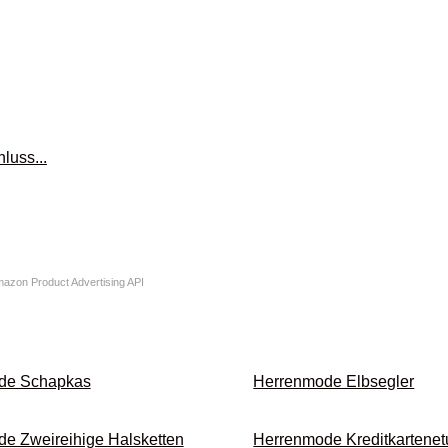
Amazon Product Advertising API
de Schapkas
Herrenmode Elbsegler
e Zwei­reihige Halsketten
Herrenmode Kredit­kartenet