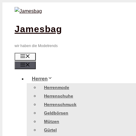
Zum
Inhalt
springen
Jamesbag
wir haben die Modetrends
Menü
Menü
Herren
Herrenmode
Herrenschuhe
Herrenschmuck
Geldbörsen
Mützen
Gürtel