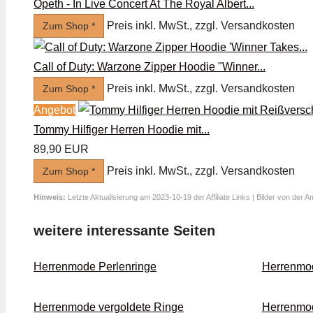
Opeth - In Live Concert At The Royal Albert...
Preis inkl. MwSt., zzgl. Versandkosten
Zum Shop *
Call of Duty: Warzone Zipper Hoodie "Winner...
Preis inkl. MwSt., zzgl. Versandkosten
Zum Shop *
Angebot
Tommy Hilfiger Herren Hoodie mit...
89,90 EUR
Preis inkl. MwSt., zzgl. Versandkosten
Zum Shop *
Hinweis:
Letzte Aktualisierung am 2023-10-19 der Affiliate Links | Bilder von der 
weitere interessante Seiten
Herrenmode Perlen­ringe
Herrenmo
Herrenmode vergoldete Ringe
Herrenmod