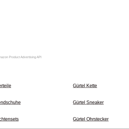
Amazon Product Advertising API
rteile
Gürtel Kette
end­schuhe
Gürtel Sneaker
chten­sets
Gürtel Ohrstecker