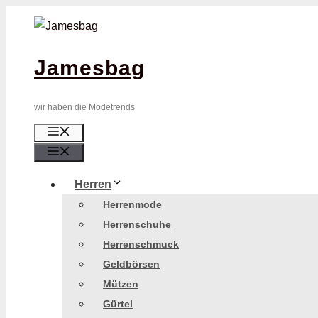
Zum
Inhalt
springen
Jamesbag
wir haben die Modetrends
Menü
Menü
Herren
Herrenmode
Herrenschuhe
Herrenschmuck
Geldbörsen
Mützen
Gürtel