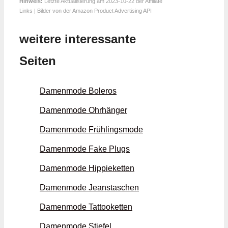
Hinweis:
Letzte Aktualisierung am 2023-10-22 der Affiliate
Links | Bilder von der Amazon Product Advertising API
weitere interessante
Seiten
Damenmode Boleros
Damenmode Ohrhänger
Damenmode Frühlings­mode
Damenmode Fake Plugs
Damenmode Hippie­ketten
Damenmode Jeans­taschen
Damenmode Tattoo­ketten
Damenmode Stiefel