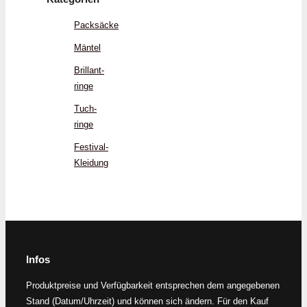
Packsäcke
Mäntel
Brillant­
ringe
Tuch­
ringe
Festival-
Kleidung
Infos
Produktpreise und Verfügbarkeit entsprechen dem angegebenen
Stand (Datum/Uhrzeit) und können sich ändern. Für den Kauf