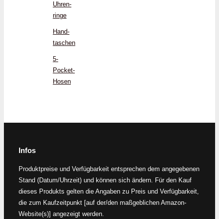
Uhren­
ringe
Hand­
taschen
5-
Pocket-
Hosen
Infos
Produktpreise und Verfügbarkeit entsprechen dem angegebenen
Stand (Datum/Uhrzeit) und können sich ändern. Für den Kauf
dieses Produkts gelten die Angaben zu Preis und Verfügbarkeit,
die zum Kaufzeitpunkt [auf der/den maßgeblichen Amazon-
Website(s)] angezeigt werden.