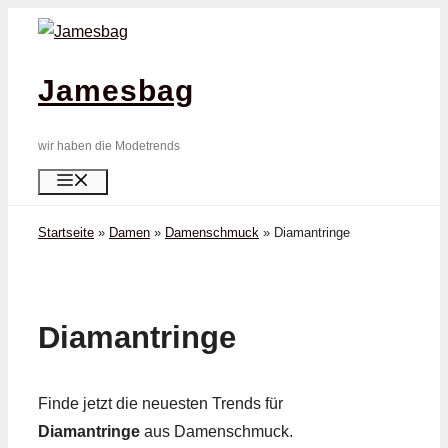
Zum
Inhalt
springen
Jamesbag
wir haben die Modetrends
Menü
Startseite
»
Damen
»
Damenschmuck
»
Diamant­ringe
Diamant­ringe
Finde jetzt die neuesten Trends für
Diamant­ringe
aus Damenschmuck.