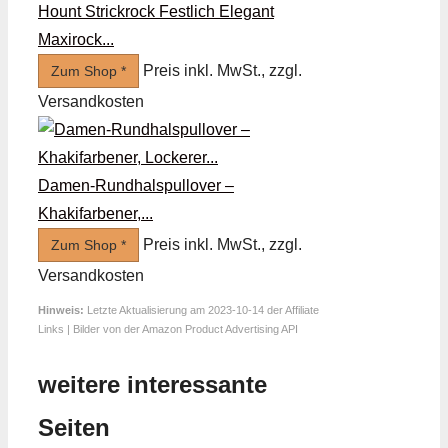
Hount Strickrock Festlich Elegant
Maxirock...
Preis inkl. MwSt., zzgl.
Zum Shop *
Versandkosten
Damen-Rundhalspullover –
Khakifarbener,...
Preis inkl. MwSt., zzgl.
Zum Shop *
Versandkosten
Hinweis:
Letzte Aktualisierung am 2023-10-14 der Affiliate
Links | Bilder von der Amazon Product Advertising API
weitere interessante
Seiten