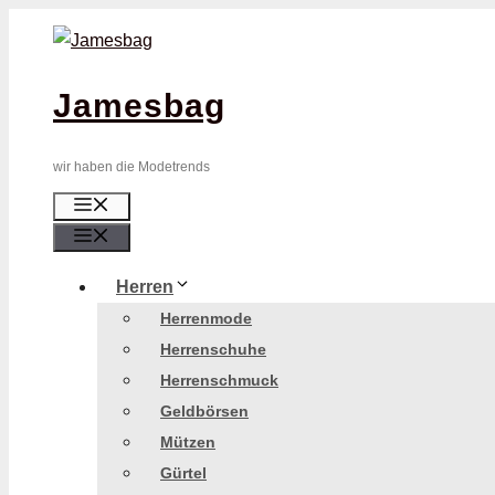
Zum
Inhalt
springen
Jamesbag
wir haben die Modetrends
Menü
Menü
Herren
Herrenmode
Herrenschuhe
Herrenschmuck
Geldbörsen
Mützen
Gürtel