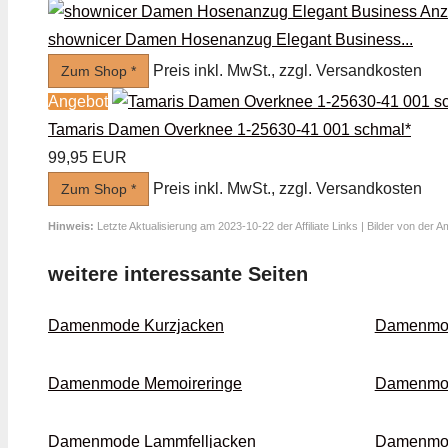
shownicer Damen Hosenanzug Elegant Business...
Preis inkl. MwSt., zzgl. Versandkosten
Zum Shop *
Angebot
Tamaris Damen Overknee 1-25630-41 001 schmal*
99,95 EUR
Preis inkl. MwSt., zzgl. Versandkosten
Zum Shop *
Hinweis:
Letzte Aktualisierung am 2023-10-22 der Affiliate Links | Bilder von der 
weitere interessante Seiten
Damenmode Kurz­jacken
Damenmo
Damenmode Memoire­ringe
Damenmod
Damenmode Lammfell­jacken
Damenmode