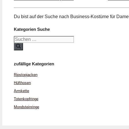
Du bist auf der Suche nach Business-Kostüme für Dame
Kategorien Suche
Suchen
nach:
zufällige Kategorien
Ripstop­jacken
Hüft­hosen
Armkette
Toten­kopf­ringe
Mondstein­ringe