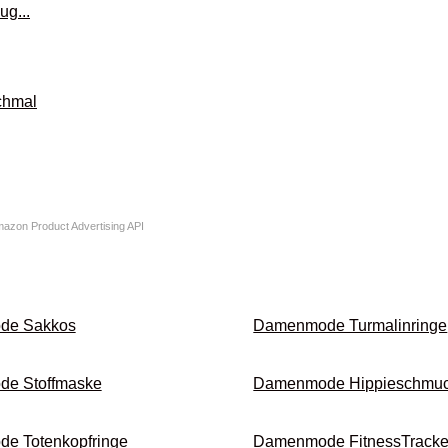
Amazon Product Advertising API
de Sakkos
Damenmode Turmalin­ringe
e Stoffmaske
Damenmode Hippie­schmu
 Toten­kopf­ringe
Damenmode Fitness­Tracke