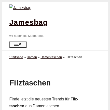
Zum
Inhalt
springen
Jamesbag
wir haben die Modetrends
Menü
Startseite
»
Damen
»
Damentaschen
»
Filz­taschen
Filz­taschen
Finde jetzt die neuesten Trends für
Filz­
taschen
aus Damentaschen.