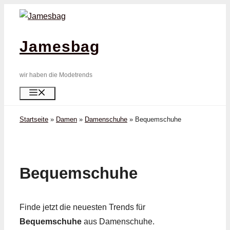
Zum
Inhalt
springen
Jamesbag
wir haben die Modetrends
Menü
Startseite
»
Damen
»
Damenschuhe
»
Bequem­schuhe
Bequem­schuhe
Finde jetzt die neuesten Trends für
Bequem­schuhe
aus Damenschuhe.