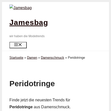
Zum
Inhalt
springen
Jamesbag
wir haben die Modetrends
Menü
Startseite
»
Damen
»
Damenschmuck
»
Peridot­ringe
Peridot­ringe
Finde jetzt die neuesten Trends für
Peridot­ringe
aus Damenschmuck.