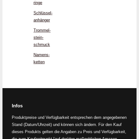
ringe
Schlüssel­
anhänger
Trommel­
stein­
schmuck
Namens­
ketten
Infos
Produktpreise und Verfügbarkeit entsprechen dem angegebenen
Stand (Datum/Uhrzeit) und können sich ändern. Für den Kauf
dieses Produkts gelten die Angaben zu Preis und Verfügbarkeit,
die zum Kaufzeitpunkt [auf der/den maßgeblichen Amazon-