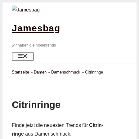
Zum
Inhalt
springen
Jamesbag
wir haben die Modetrends
Menü
Startseite
»
Damen
»
Damenschmuck
»
Citrin­ringe
Citrin­ringe
Finde jetzt die neuesten Trends für
Citrin­
ringe
aus Damenschmuck.