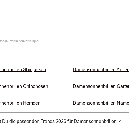
Amazon Product Advertising API
enbrillen Shirt­jacken
Damensonnenbrillen Art 
enbrillen Chino­hosen
Damensonnenbrillen Garte
nenbrillen Hemden
Damensonnenbrillen Namen
st Du die passenden Trends 2026 für Damensonnenbrillen ✓.