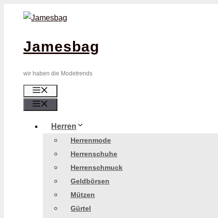
Zum
Inhalt
springen
Jamesbag
wir haben die Modetrends
Menü
Menü
Herren
Herrenmode
Herrenschuhe
Herrenschmuck
Geldbörsen
Mützen
Gürtel