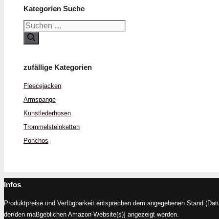
Kategorien Suche
Suchen
nach:
zufällige Kategorien
Fleece­jacken
Armspange
Kunstleder­hosen
Trommel­stein­ketten
Ponchos
Infos
Produktpreise und Verfügbarkeit entsprechen dem angegebenen Stand (Datum
der/den maßgeblichen Amazon-Website(s)] angezeigt werden.