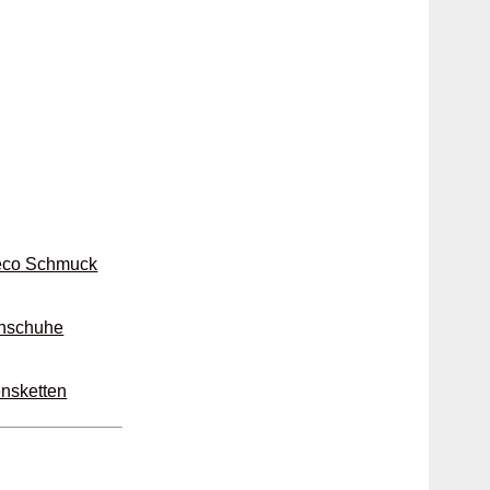
Deco Schmuck
n­schuhe
s­ketten