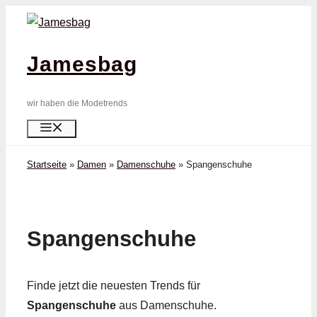
Zum
Inhalt
springen
Jamesbag
wir haben die Modetrends
Menü
Startseite
»
Damen
»
Damenschuhe
»
Spangen­schuhe
Spangen­schuhe
Finde jetzt die neuesten Trends für
Spangen­schuhe
aus Damenschuhe.