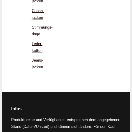
jacken
Caban­
jacken
Stimmungs­
ringe
Leder­
ketten
Jeans­
jacken
Infos
Produktpreise und Verfügbarkeit entsprechen dem angegebenen
Stand (Datum/Uhrzeit) und können sich ändern. Für den Kauf