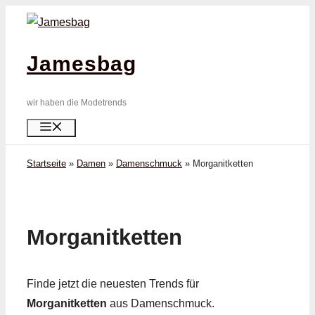
Zum
Inhalt
springen
Jamesbag
wir haben die Modetrends
Menü
Startseite
»
Damen
»
Damenschmuck
»
Morganit­ketten
Morganit­ketten
Finde jetzt die neuesten Trends für
Morganit­ketten
aus Damenschmuck.