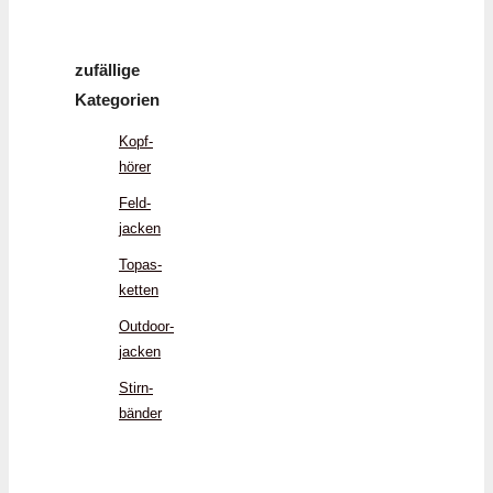
zufällige
Kategorien
Kopf­
hörer
Feld­
jacken
Topas­
ketten
Outdoor­
jacken
Stirn­
bänder