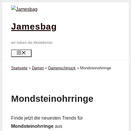
Zum
Inhalt
springen
Jamesbag
wir haben die Modetrends
Menü
Startseite
»
Damen
»
Damenschmuck
»
Mondstein­ohrringe
Mondstein­ohrringe
Finde jetzt die neuesten Trends für
Mondstein­ohrringe
aus