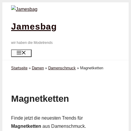
Zum
Inhalt
springen
Jamesbag
wir haben die Modetrends
Menü
Startseite
»
Damen
»
Damenschmuck
»
Magnet­ketten
Magnet­ketten
Finde jetzt die neuesten Trends für
Magnet­ketten
aus Damenschmuck.