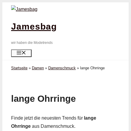
Zum
Inhalt
springen
Jamesbag
wir haben die Modetrends
Menü
Startseite
»
Damen
»
Damenschmuck
»
lange Ohrringe
lange Ohrringe
Finde jetzt die neuesten Trends für
lange
Ohrringe
aus Damenschmuck.