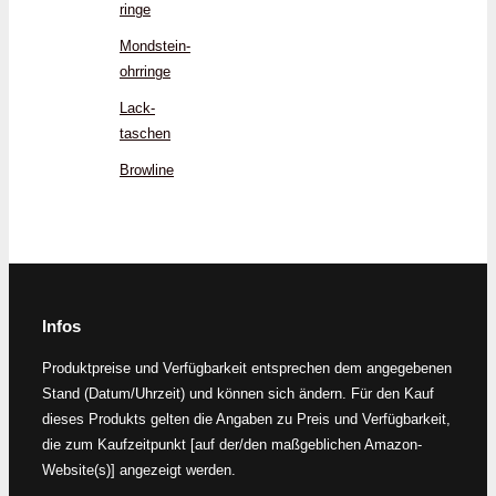
ringe
Mondstein­
ohrringe
Lack­
taschen
Browline
Infos
Produktpreise und Verfügbarkeit entsprechen dem angegebenen
Stand (Datum/Uhrzeit) und können sich ändern. Für den Kauf
dieses Produkts gelten die Angaben zu Preis und Verfügbarkeit,
die zum Kaufzeitpunkt [auf der/den maßgeblichen Amazon-
Website(s)] angezeigt werden.