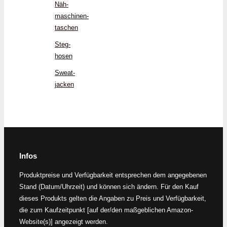
Näh­
maschinen-
taschen
Steg­
hosen
Sweat­
jacken
Infos
Produktpreise und Verfügbarkeit entsprechen dem angegebenen
Stand (Datum/Uhrzeit) und können sich ändern. Für den Kauf
dieses Produkts gelten die Angaben zu Preis und Verfügbarkeit,
die zum Kaufzeitpunkt [auf der/den maßgeblichen Amazon-
Website(s)] angezeigt werden.