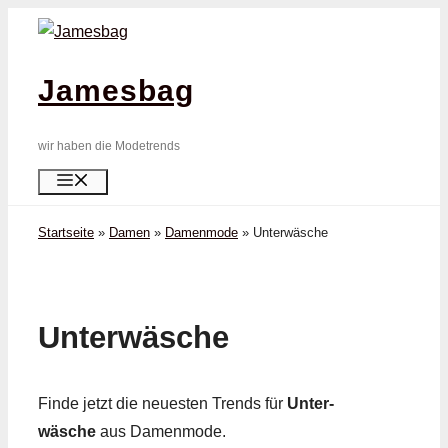
Zum
Inhalt
springen
Jamesbag
wir haben die Modetrends
Menü
Startseite
»
Damen
»
Damenmode
»
Unter­wäsche
Unter­wäsche
Finde jetzt die neuesten Trends für
Unter­
wäsche
aus Damenmode.