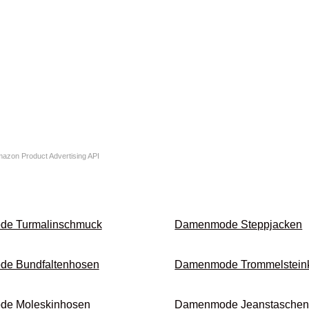
Amazon Product Advertising API
e Turmalin­schmuck
Damenmode Stepp­jacken
e Bundfalten­hosen
Damenmode Trommel­stein­
e Moleskin­hosen
Damenmode Jeans­tasche