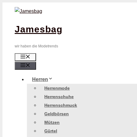
Zum
Inhalt
springen
Jamesbag
wir haben die Modetrends
Menü
Menü
Herren
Herrenmode
Herrenschuhe
Herrenschmuck
Geldbörsen
Mützen
Gürtel