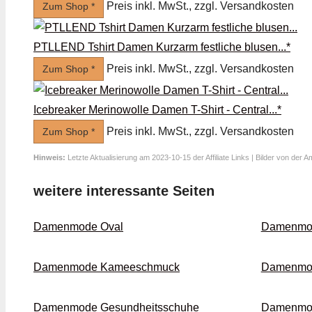
Preis inkl. MwSt., zzgl. Versandkosten
Zum Shop *
PTLLEND Tshirt Damen Kurzarm festliche blusen...*
Preis inkl. MwSt., zzgl. Versandkosten
Zum Shop *
Icebreaker Merinowolle Damen T-Shirt - Central...*
Preis inkl. MwSt., zzgl. Versandkosten
Zum Shop *
Hinweis:
Letzte Aktualisierung am 2023-10-15 der Affiliate Links | Bilder von der 
weitere interessante Seiten
Damenmode Oval
Damenmod
Damenmode Kamee­schmuck
Damenmod
Damenmode Gesund­heits­schuhe
Damenmod