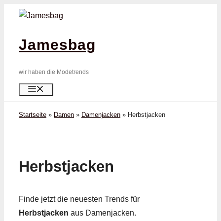
Zum
Inhalt
springen
Jamesbag
wir haben die Modetrends
Menü
Startseite
»
Damen
»
Damenjacken
»
Herbst­jacken
Herbst­jacken
Finde jetzt die neuesten Trends für
Herbst­jacken
aus Damenjacken.