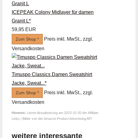
ICEPEAK Colony Midlayer für damen
Granit L*
59,95 EUR
Preis inkl. MwSt., zzgl.
Zum Shop *
Versandkosten
Timuspo Classics Damen Sweatshirt
Jacke, Sweat...*
Preis inkl. MwSt., zzgl.
Zum Shop *
Versandkosten
Hinweis:
Letzte Aktualisierung am 2023-10-30 der Affiliate
Links | Bilder von der Amazon Product Advertising API
weitere interessante