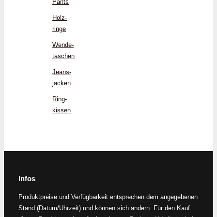
Pants
Holz­
ringe
Wende­
taschen
Jeans­
jacken
Ring­
kissen
Infos
Produktpreise und Verfügbarkeit entsprechen dem angegebenen
Stand (Datum/Uhrzeit) und können sich ändern. Für den Kauf