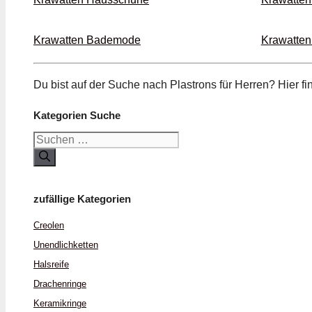
Krawatten Bade­mode
Krawatten 
Du bist auf der Suche nach Plastrons für Herren? Hier f
Kategorien Suche
Suchen
nach:
zufällige Kategorien
Creolen
Unendlich­ketten
Hals­reife
Drachen­ringe
Keramik­ringe