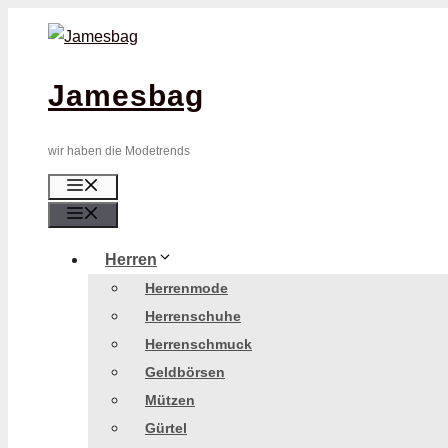
Zum
Inhalt
springen
Jamesbag
wir haben die Modetrends
Menü
Menü
Herren
Herrenmode
Herrenschuhe
Herrenschmuck
Geldbörsen
Mützen
Gürtel