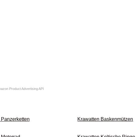
Amazon Product Advertising API
 Panzer­ketten
Krawatten Basken­mützen
 Motorrad
Krawatten Keltische Ringe