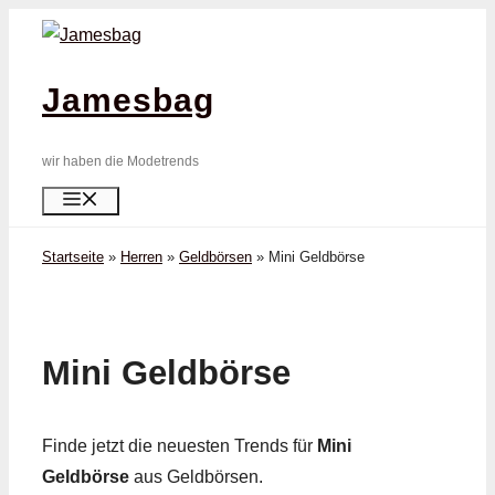
Zum
Inhalt
springen
Jamesbag
wir haben die Modetrends
Menü
Startseite
»
Herren
»
Geldbörsen
»
Mini Geldbörse
Mini Geldbörse
Finde jetzt die neuesten Trends für
Mini
Geldbörse
aus Geldbörsen.