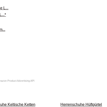
..*
Amazon Product Advertising API
uhe Keltische Ketten
Herrenschuhe Hüft­gürtel