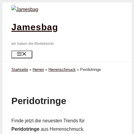
Zum
Inhalt
springen
Jamesbag
wir haben die Modetrends
Menü
Startseite
»
Herren
»
Herrenschmuck
»
Peridot­ringe
Peridot­ringe
Finde jetzt die neuesten Trends für
Peridot­ringe
aus Herrenschmuck.