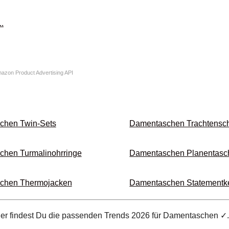
Amazon Product Advertising API
chen Twin-Sets
Damentaschen Trachten­sc
hen Turmalin­ohrringe
Damentaschen Planen­tasc
chen Thermo­jacken
Damentaschen Statement­k
ier findest Du die passenden Trends 2026 für Damentaschen ✓.