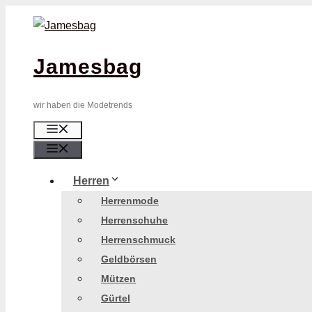
Zum
Inhalt
springen
Jamesbag
wir haben die Modetrends
Menü
Menü
Herren
Herrenmode
Herrenschuhe
Herrenschmuck
Geldbörsen
Mützen
Gürtel