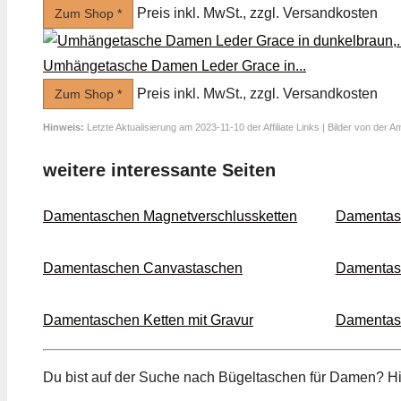
Preis inkl. MwSt., zzgl. Versandkosten
Zum Shop *
Umhängetasche Damen Leder Grace in...
Preis inkl. MwSt., zzgl. Versandkosten
Zum Shop *
Hinweis:
Letzte Aktualisierung am 2023-11-10 der Affiliate Links | Bilder von der 
weitere interessante Seiten
Damentaschen Magnet­verschluss­ketten
Damentas
Damentaschen Canvas­taschen
Damentasc
Damentaschen Ketten mit Gravur
Damentas
Du bist auf der Suche nach Bügel­taschen für Damen? H