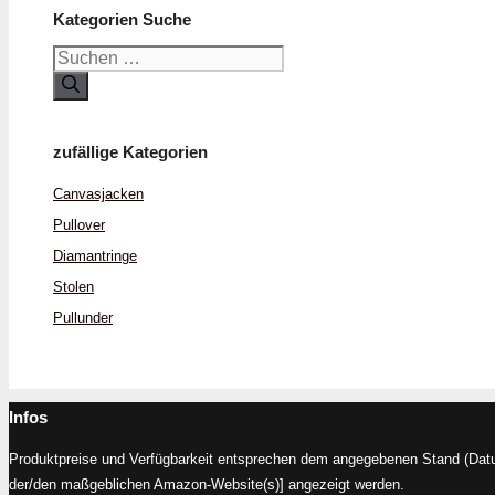
Kategorien Suche
Suchen
nach:
zufällige Kategorien
Canvas­jacken
Pullover
Diamant­ringe
Stolen
Pullunder
Infos
Produktpreise und Verfügbarkeit entsprechen dem angegebenen Stand (Datum
der/den maßgeblichen Amazon-Website(s)] angezeigt werden.