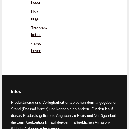
hosen
Holz­
ringe
Trachten­
ketten
Samt­
hosen
Infos
Produktpreise und Verfügbarkeit entsprechen dem angegebenen
Stand (Datum/Uhrzeit) und können sich ändern. Für den Kauf
dieses Produkts gelten die Angaben zu Preis und Verfügbarkeit,
die zum Kaufzeitpunkt [auf der/den maßgeblichen Amazon-
Website(s)] angezeigt werden.