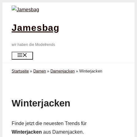
Zum
Inhalt
springen
Jamesbag
wir haben die Modetrends
Menü
Startseite
»
Damen
»
Damenjacken
»
Winter­jacken
Winter­jacken
Finde jetzt die neuesten Trends für
Winter­jacken
aus Damenjacken.