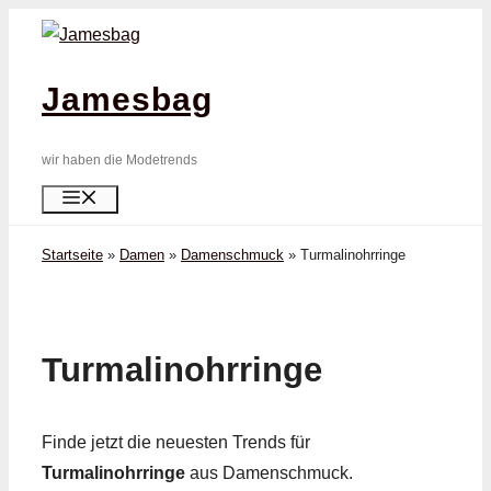
Zum
Inhalt
springen
Jamesbag
wir haben die Modetrends
Menü
Startseite
»
Damen
»
Damenschmuck
»
Turmalin­ohrringe
Turmalin­ohrringe
Finde jetzt die neuesten Trends für
Turmalin­ohrringe
aus Damenschmuck.