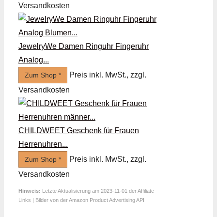
Versandkosten
JewelryWe Damen Ringuhr Fingeruhr
Analog...
Preis inkl. MwSt., zzgl.
Zum Shop *
Versandkosten
CHILDWEET Geschenk für Frauen
Herrenuhren...
Preis inkl. MwSt., zzgl.
Zum Shop *
Versandkosten
Hinweis:
Letzte Aktualisierung am 2023-11-01 der Affiliate
Links | Bilder von der Amazon Product Advertising API