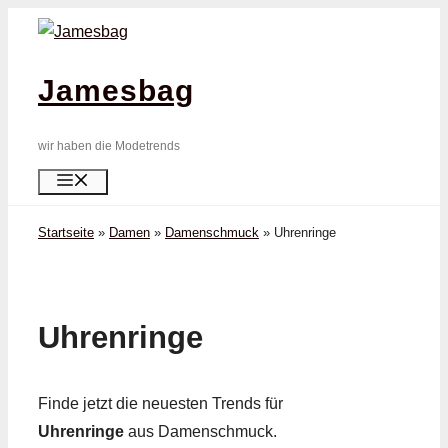
Zum
Inhalt
springen
Jamesbag
wir haben die Modetrends
Menü
Startseite
»
Damen
»
Damenschmuck
»
Uhren­ringe
Uhren­ringe
Finde jetzt die neuesten Trends für
Uhren­ringe
aus Damenschmuck.