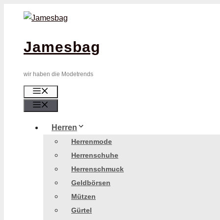
Zum
Inhalt
springen
Jamesbag
wir haben die Modetrends
Menü
Menü
Herren
Herrenmode
Herrenschuhe
Herrenschmuck
Geldbörsen
Mützen
Gürtel