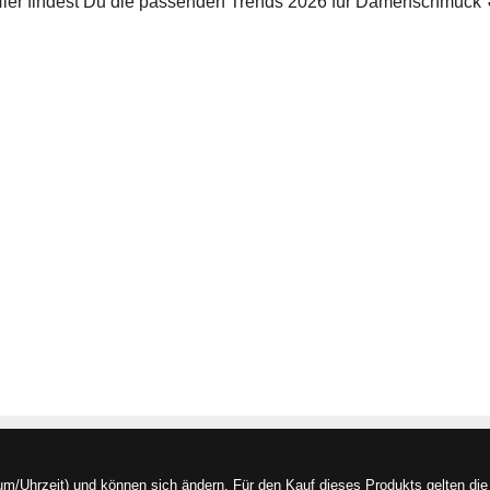
 Hier findest Du die passenden Trends 2026 für Damenschmuck 
/Uhrzeit) und können sich ändern. Für den Kauf dieses Produkts gelten die 