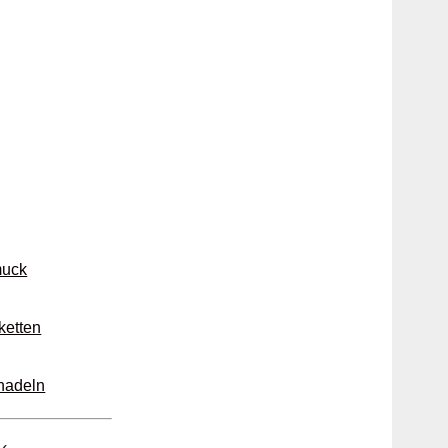
muck
ketten
nadeln