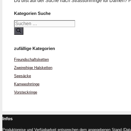
Du bist auf der Suche nach Strass­ohrringe für Damen?
Kategorien Suche
Suchen
nach:
zufällige Kategorien
Freund­schafts­ketten
Zwei­reihige Halsketten
Seesäcke
Kamee­ohrringe
Vorsteck­ringe
Infos
Produktpreise und Verfügbarkeit entsprechen dem angegebenen Stand (Datum