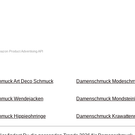
Amazon Product Advertising API
muck Art Deco Schmuck
Damenschmuck Mode­sch
muck Wende­jacken
Damenschmuck Mondstein­
uck Hippie­ohrringe
Damenschmuck Krawatten­