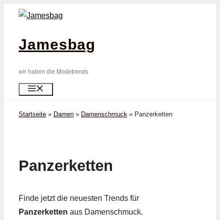
Zum
Inhalt
springen
Jamesbag
wir haben die Modetrends
Menü
Startseite
»
Damen
»
Damenschmuck
»
Panzer­ketten
Panzer­ketten
Finde jetzt die neuesten Trends für
Panzer­ketten
aus Damenschmuck.