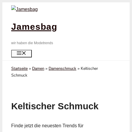
Zum
Inhalt
springen
Jamesbag
wir haben die Modetrends
Menü
Startseite
»
Damen
»
Damenschmuck
»
Keltischer
Schmuck
Keltischer Schmuck
Finde jetzt die neuesten Trends für