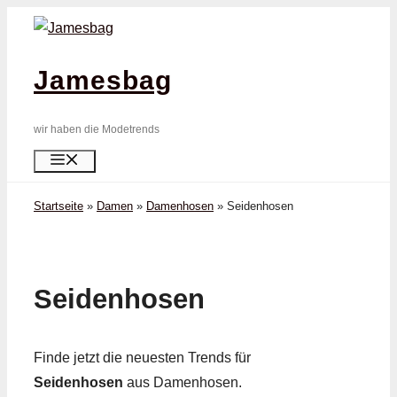
Zum
Inhalt
springen
Jamesbag
wir haben die Modetrends
Menü
Startseite
»
Damen
»
Damenhosen
»
Seiden­hosen
Seiden­hosen
Finde jetzt die neuesten Trends für
Seiden­hosen
aus Damenhosen.