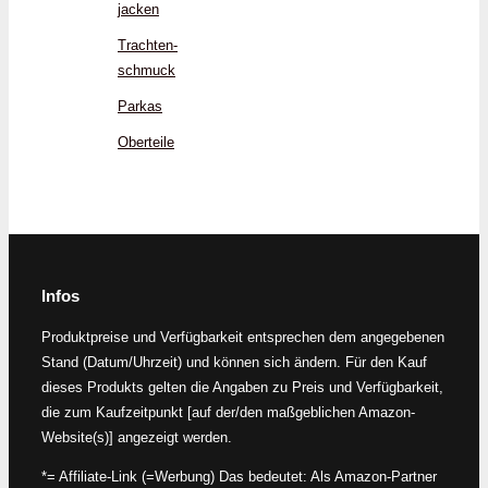
jacken
Trachten­
schmuck
Parkas
Oberteile
Infos
Produktpreise und Verfügbarkeit entsprechen dem angegebenen
Stand (Datum/Uhrzeit) und können sich ändern. Für den Kauf
dieses Produkts gelten die Angaben zu Preis und Verfügbarkeit,
die zum Kaufzeitpunkt [auf der/den maßgeblichen Amazon-
Website(s)] angezeigt werden.
*= Affiliate-Link (=Werbung) Das bedeutet: Als Amazon-Partner