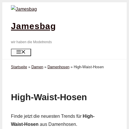
Zum
Inhalt
springen
Jamesbag
wir haben die Modetrends
Menü
Startseite
»
Damen
»
Damenhosen
»
High-Waist-Hosen
High-Waist-Hosen
Finde jetzt die neuesten Trends für
High-
Waist-Hosen
aus Damenhosen.