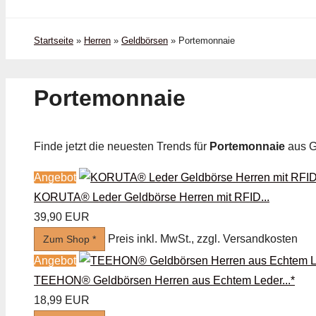
Startseite
»
Herren
»
Geldbörsen
»
Porte­monnaie
Porte­monnaie
Finde jetzt die neuesten Trends für
Porte­monnaie
aus G
Angebot
KORUTA® Leder Geldbörse Herren mit RFID...
39,90 EUR
Preis inkl. MwSt., zzgl. Versandkosten
Zum Shop *
Angebot
TEEHON® Geldbörsen Herren aus Echtem Leder...*
18,99 EUR