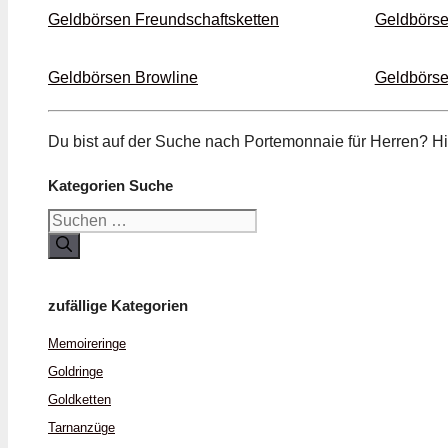
Geldbörsen Freund­schafts­ketten
Geldbörs
Geldbörsen Browline
Geldbörse
Du bist auf der Suche nach Porte­monnaie für Herren? H
Kategorien Suche
Suchen
nach:
zufällige Kategorien
Memoire­ringe
Gold­ringe
Gold­ketten
Tarn­anzüge