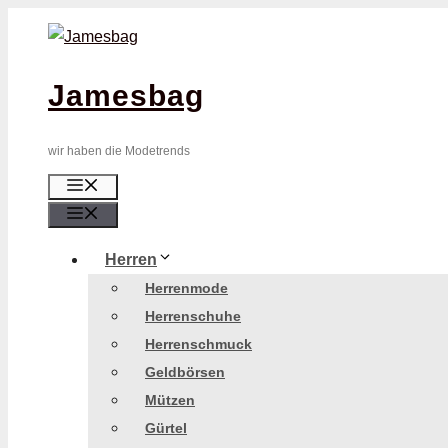
Zum
Inhalt
springen
Jamesbag
wir haben die Modetrends
Menü
Menü
Herren
Herrenmode
Herrenschuhe
Herrenschmuck
Geldbörsen
Mützen
Gürtel