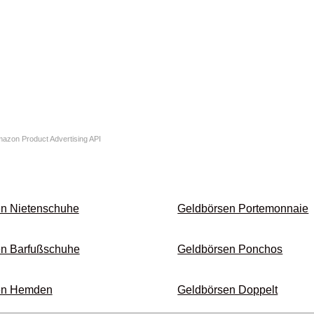
Amazon Product Advertising API
n Nieten­schuhe
Geldbörsen Porte­monnaie
n Barfuß­schuhe
Geldbörsen Ponchos
en Hemden
Geldbörsen Doppelt