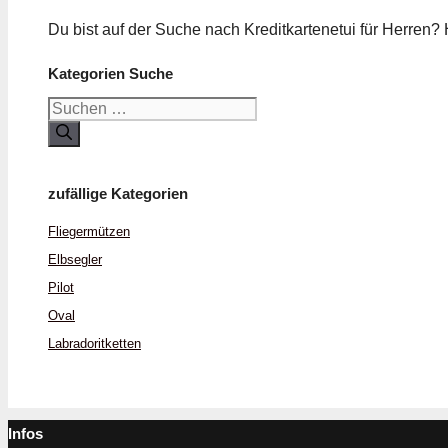
Du bist auf der Suche nach Kredit­kartenetui für Herren
Kategorien Suche
Suchen
nach:
zufällige Kategorien
Flieger­mützen
Elbsegler
Pilot
Oval
Labradorit­ketten
Infos