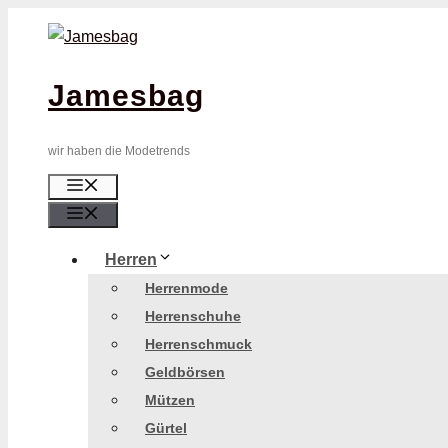
Zum
Inhalt
springen
Jamesbag
wir haben die Modetrends
Menü
Menü
Herren
Herrenmode
Herrenschuhe
Herrenschmuck
Geldbörsen
Mützen
Gürtel