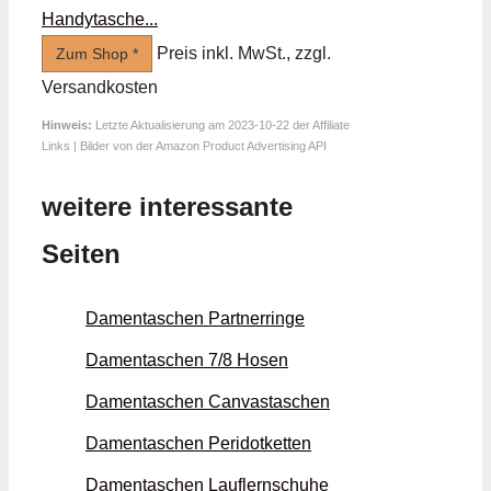
Handytasche...
Preis inkl. MwSt., zzgl.
Zum Shop *
Versandkosten
Hinweis:
Letzte Aktualisierung am 2023-10-22 der Affiliate
Links | Bilder von der Amazon Product Advertising API
weitere interessante
Seiten
Damentaschen Partner­ringe
Damentaschen 7/8 Hosen
Damentaschen Canvas­taschen
Damentaschen Peridot­ketten
Damentaschen Lauflern­schuhe