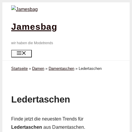
Zum
Inhalt
springen
Jamesbag
wir haben die Modetrends
Menü
Startseite
»
Damen
»
Damentaschen
»
Leder­taschen
Leder­taschen
Finde jetzt die neuesten Trends für
Leder­taschen
aus Damentaschen.