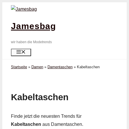
Zum
Inhalt
springen
Jamesbag
wir haben die Modetrends
Menü
Startseite
»
Damen
»
Damentaschen
»
Kabeltaschen
Kabeltaschen
Finde jetzt die neuesten Trends für
Kabeltaschen
aus Damentaschen.