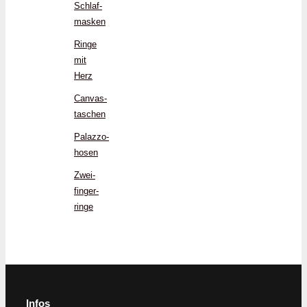
Schlaf­
masken
Ringe
mit
Herz
Canvas­
taschen
Palazzo­
hosen
Zwei­
finger­
ringe
Infos